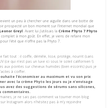
s avoir prospecté un bon moment sur l’Internet mondial que
Leonor Greyl
. Avant lui j’utilisais la
Crème Phyto 7 Phyto
 complet à mon goût. En effet, je viens de refaire mon
pour l’été que n’offre pas la Phyto 7.
fait tout : il coiffe, démêle, lisse, protège, nourrit (sans
V (ce qui n’est pas un luxe ici sous le soleil californien !).
nes aux pointes sur cheveux humides (bien essorés) puis je
faciles à coiffer.
 souhaite l’économiser au maximum et vu son prix
erner avec la crème Phyto les jours ou je n’envisage
 vous avez des suggestions de sérums sans silicones,
les commentaires.
semaines, je ne sais pas comment va tourner mon blog
sur Instagram alors n’hésitez pas à m’y rejoindre