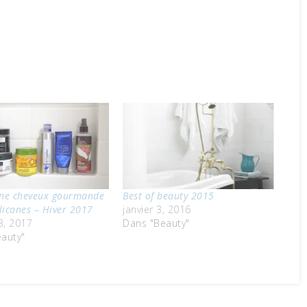
ine cheveux gourmande
Best of beauty 2015
ilicones – Hiver 2017
janvier 3, 2016
3, 2017
Dans "Beauty"
auty"