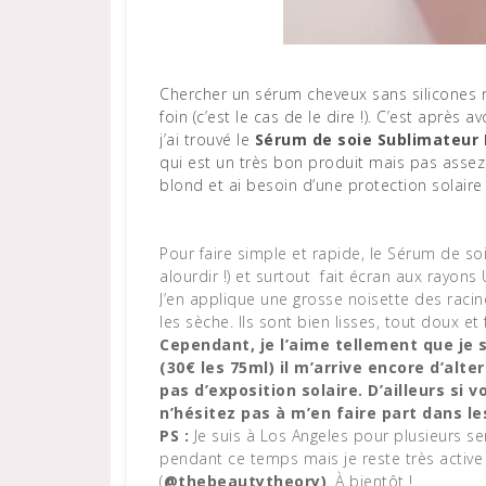
Chercher un sérum cheveux sans silicones revient un peu à chercher une aiguille dans une botte de
foin (c’est le cas de le dire !). C’est aprè
j’ai trouvé le
Sérum de soie Sublimateur 
qui est un très bon produit mais pas assez
blond et ai besoin d’une protection solaire 
Pour faire simple et rapide, le Sérum de soie 
alourdir !) et surtout fait écran aux rayons U
J’en applique une grosse noisette des raci
les sèche. Ils sont bien lisses, tout doux et 
Cependant, je l’aime tellement que je
(30€ les 75ml) il m’arrive encore d’alt
pas d’exposition solaire. D’ailleurs si
n’hésitez pas à m’en faire part dans 
PS
:
Je suis à Los Angeles pour plusieurs 
pendant ce temps mais je reste très active 
(
@thebeautytheory)
. À bientôt !