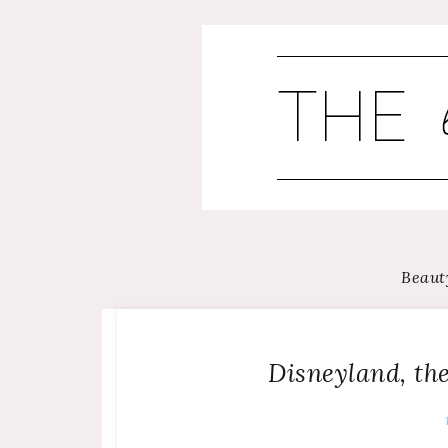
Skip
to
content
Beaut
Disneyland, the