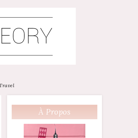
Travel
À Propos