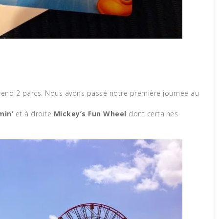
end 2 parcs. Nous avons passé notre première journée au
min’
et à droite
Mickey’s Fun Wheel
dont certaines