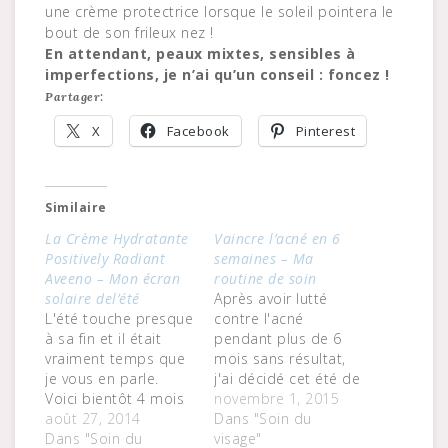
une crème protectrice lorsque le soleil pointera le
bout de son frileux nez !
En attendant, peaux mixtes, sensibles à
imperfections, je n’ai qu’un conseil : foncez !
Partager:
X
Facebook
Pinterest
Similaire
La Crème Hydratante
Vaincre l’acné en 6
Positively Radiant
semaines – Ma
Aveeno – Mon écran
routine de soin
solaire del’été
Après avoir lutté
L'été touche presque
contre l'acné
à sa fin et il était
pendant plus de 6
vraiment temps que
mois sans résultat,
je vous en parle.
j'ai décidé cet été de
Voici bientôt 4 mois
consulter une
novembre 1, 2015
que la Crème
août 27, 2014
dermatologue. J'ai
Dans "Soin du
Hydratante Positively
Dans "Soin du
toujours plus ou
visage"