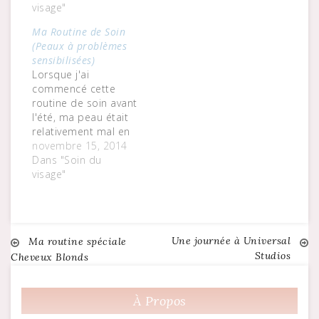
Radiant d'Aveeno est
visage"
moins alterné les
devenue mon
périodes belle
Ma Routine de Soin
hydratant quotidien
peau/acné mais j'en
(Peaux à problèmes
préféré. Aussitôt
étais arrivée à un
sensibilisées)
essayée, aussitôt
stade où je ne
Lorsque j'ai
adoptée ! D'abord
pouvais même plus
commencé cette
parce qu'elle a sauvé
camoufler mes
routine de soin avant
ma peau de la
problèmes de peau
l'été, ma peau était
catastrophe qu'elle
à l'aide…
relativement mal en
vivait…
point : boutons,
novembre 15, 2014
rougeurs et
Dans "Soin du
sensibilité étaient
visage"
alors mon lot
quotidien. Une
période "sans" qui
commençait
Une journée à Universal
Navigation
Ma routine spéciale
sérieusement à
Studios
Cheveux Blonds
s'éterniser. J'ai donc
décidé de changer
de
radicalement tout
À Propos
mes produits pour
l’article
d'autres plus