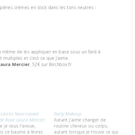
ières crèmes en stick dans les tons neutres :
ou même de les appliquer en base sous un fard à
t multiples et c’est ce que j’aime.
 Laura Mercier
, 52€ sur Birchbox.fr
Lèvres Nourrissant
Daily Makeup
 de Rose Laura Mercier
Autant j'aime changer de
ue je vous l'avoue,
routine cheveux ou corps,
ais ce baume à lèvres
autant lorsque je trouve ce qui