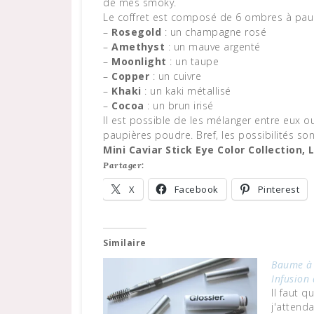
de mes smoky.
Le coffret est composé de 6 ombres à paup
–
Rosegold
: un champagne rosé
–
Amethyst
: un mauve argenté
–
Moonlight
: un taupe
–
Copper
: un cuivre
–
Khaki
: un kaki métallisé
–
Cocoa
: un brun irisé
Il est possible de les mélanger entre eux 
paupières poudre. Bref, les possibilités son
Mini Caviar Stick Eye Color Collection,
Partager:
X
Facebook
Pinterest
Similaire
Baume à 
Infusion
Il faut q
j'attend