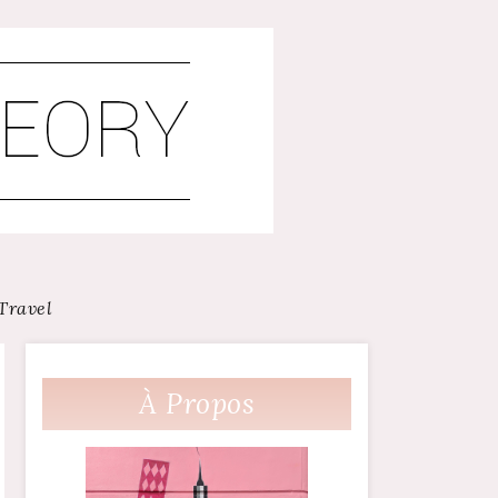
Travel
À Propos