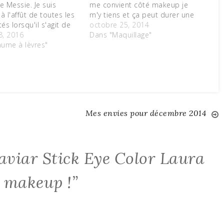
 Messie. Je suis
me convient côté makeup je
à l'affût de toutes les
m'y tiens et ça peut durer une
s lorsqu'il s'agit de
éternité avant que je ne me
octobre 25, 2014
rcier et suis presque
8, 2016
lasse et passe à autre
Dans "Maquillage"
 tout ce qu'elle sort
ume à lèvres"
chose.Voici donc ici des
 réussite et deviendra
produits qui ont fait leurs
have de ma salle de
preuves mais aussi quelques…
Mes envies pour décembre 2014
aviar Stick Eye Color Laura
e makeup !
”