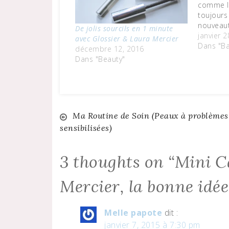
comme le
toujours 
nouveauté
De jolis sourcils en 1 minute
Laura Me
janvier 2
avec Glossier & Laura Mercier
sûre que
Dans "Ba
décembre 12, 2016
sera une
Dans "Beauty"
un must 
bain.…
Navigation
Ma Routine de Soin (Peaux à problèmes
sensibilisées)
de
3 thoughts on “
Mini C
l’article
Mercier, la bonne idé
Melle papote
dit :
janvier 7, 2015 à 7:30 pm