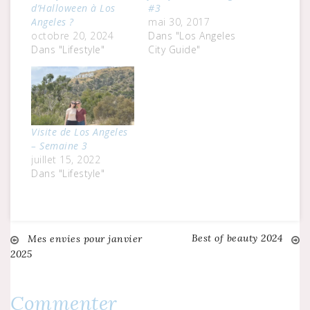
d’Halloween à Los
#3
Angeles ?
mai 30, 2017
octobre 20, 2024
Dans "Los Angeles
Dans "Lifestyle"
City Guide"
Visite de Los Angeles
– Semaine 3
juillet 15, 2022
Dans "Lifestyle"
Best of beauty 2024
Navigation
Mes envies pour janvier
2025
de
Commenter