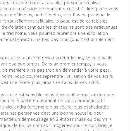
urez-moi, de toute façon, plus personne n’utilise
a fin de la période de rétinisation (c’est-à-dire quand vous
eau ne pèle plus, ne brûle plus, etc). Pas de panique, le
le renouvellement cellulaire, la peau est de ce fait très
ger d’exfoliation tant que les choses ne sont pas redevenues
la trétinoïne, vous pourrez reprendre une exfoliation
lactique) environ une fois pas mois (oui, c’est amplement
ous allez peut-être devoir arrêter les ingrédients actifs
endant quelque temps. Dans un premier temps, je vous
ve, de manière à ne pas trop en demander à votre peau.
noïne, vous pourrez reprendre l’utilisation de vos actifs
peau ne tolère plus jamais certains de ces actifs.
s si elle est sensible, vous devrez désormais inclure des
e routine. À partir du moment où vous commencez la
Elle deviendra forcément plus sèche, plus déshydratée,
certaines personnes c’est une bonne nouvelle, pour
ommande un démaquillage en 2 étapes (huile ou baume +
que, de B5, de crèmes filmogènes pour le soir, bref, je