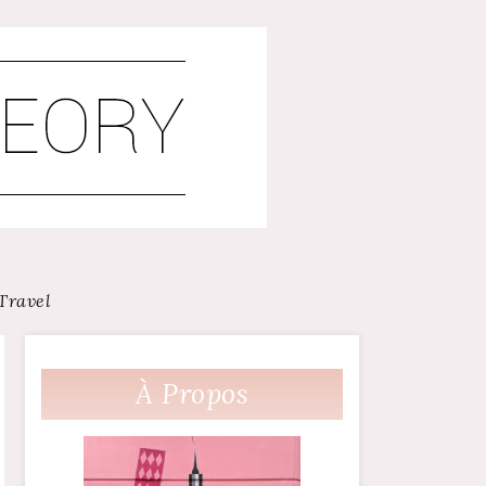
Travel
À Propos