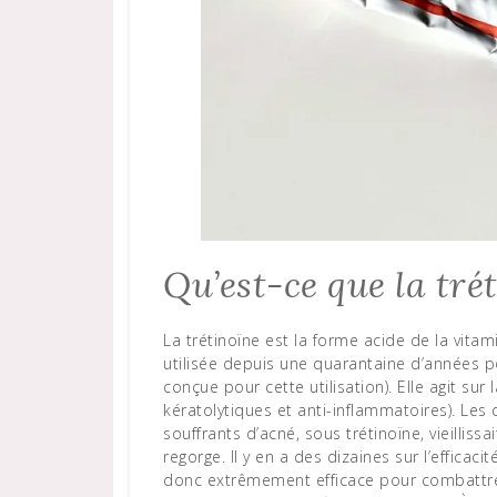
Qu’est-ce que la tré
La trétinoïne est la forme acide de la vitamine A, elle appartient au groupe des rétinoïdes. Elle est
utilisée depuis une quarantaine d’années pou
conçue pour cette utilisation). Elle agit sur 
kératolytiques et anti-inflammatoires). Le
souffrants d’acné, sous trétinoïne, vieillissa
regorge. Il y en a des dizaines sur l’efficaci
donc extrêmement efficace pour combattre 