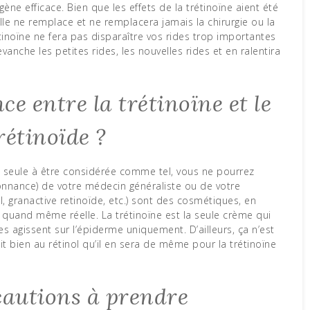
ne efficace. Bien que les effets de la trétinoïne aient été
lle ne remplace et ne remplacera jamais la chirurgie ou la
étinoïne ne fera pas disparaître vos rides trop importantes
vanche les petites rides, les nouvelles rides et en ralentira
nce entre la trétinoïne et le
rétinoïde ?
la seule à être considérée comme tel, vous ne pourrez
donnance) de votre médecin généraliste ou de votre
l, granactive retinoïde, etc.) sont des cosmétiques, en
is quand même réelle. La trétinoïne est la seule crème qui
s agissent sur l’épiderme uniquement. D’ailleurs, ça n’est
 bien au rétinol qu’il en sera de même pour la trétinoïne
écautions à prendre