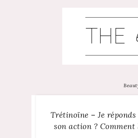
Skip
to
content
Beaut
Trétinoïne – Je réponds 
son action ? Comment l’