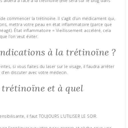
aidera à face à la trétinoïne (elle sera sur le blog dans
e de commencer la trétinoïne. Il s’agit d’un médicament qui,
tions, mettra votre peau en état inflammatoire (parce que
agit). État inflammatoire = Vieillissement accéléré, cela
ue l’on veut éviter.
indications à la trétinoïne ?
tes, si vous faites du laser sur le visage, il faudra arrêter
nt d’en discuter avec votre médecin.
trétinoïne et à quel
nsibilisante, il faut TOUJOURS L’UTILISER LE SOIR.