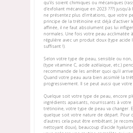
qu’ils soient chimiques ou mécaniques (rass
d’exfoliant mécanique en 2023 ???) jusqu’à l
ne présentez plus d’irritations, que votre p
principe de la trétinoïne est déjà d’activer 
affinée, il ne faut absolument pas lui infli
normales. Une fois votre peau acclimatée à 
régulière avec un produit doux (type acide 
suffisant !).
Selon votre type de peau, sensible ou non, v
(type vitamine C, acide azélaïque, etc.) p
recommande de les arrêter quoi qu’il arri
Quand votre peau aura bien assimilé la tréti
progressivement. Il se peut aussi que votre 
Quelque soit votre type de peau, encore plu
ingrédients apaisants, nourrissants à votr
trétinoïne, votre type de peau va changer. 
quelque soit votre nature de départ. Pour 
d’autres cela peut être embêtant. Je rec
nettoyant doux), beaucoup d’acide hyaluroni