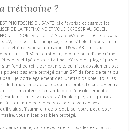
la trétinoïne ?
E EST PHOTOSENSIBILISANTE (elle favorise et aggrave les
ILISER DE LA TRÉTINOÏNE ET VOUS EXPOSER AU SOLEIL.
INOÏNE ET SORTIR DE CHEZ VOUS SANS SPF, même si vous
 UV, même s’il fait nuageux, même s’il pleut. Sous aucun
étinoïne et être exposé aux rayons UVA/UVB sans une
e porte un SPF50 au quotidien, je parle bien d’une crème
 n’êtes pas obligé de vous tartiner d’écran de plage épais et
ns un fond de teint par exemple, qui n’est absolument pas
 ne pouvez pas être protégé par un SPF de fond de teint ou
 peau, je porte également des lunettes de soleil tous les
part du temps un chapeau et/ou une ombrelle anti UV entre
 un climat méditerranéen aride donc l’ensoleillement est
e). Évidemment, si vous vivez à Dunkerque, vous pouvez
nt à la quantité de crème solaire que vous devez
ut qu’il y ait suffisamment de produit sur votre peau pour
ntraire, vous n’êtes pas bien protégé.
ois par semaine, vous devez arrêter tous les exfoliants,