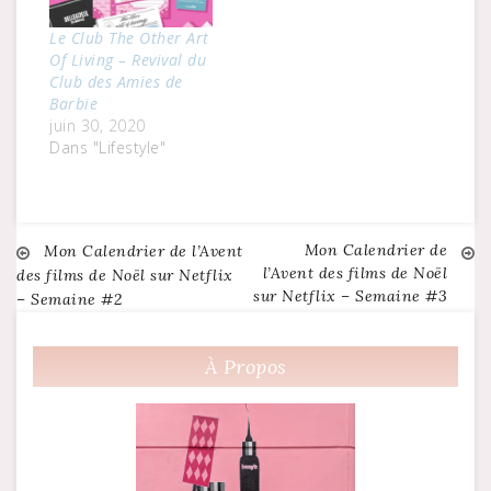
Le Club The Other Art
Of Living – Revival du
Club des Amies de
Barbie
juin 30, 2020
Dans "Lifestyle"
Mon Calendrier de
Navigation
Mon Calendrier de l’Avent
l’Avent des films de Noël
des films de Noël sur Netflix
sur Netflix – Semaine #3
– Semaine #2
de
l’article
À Propos