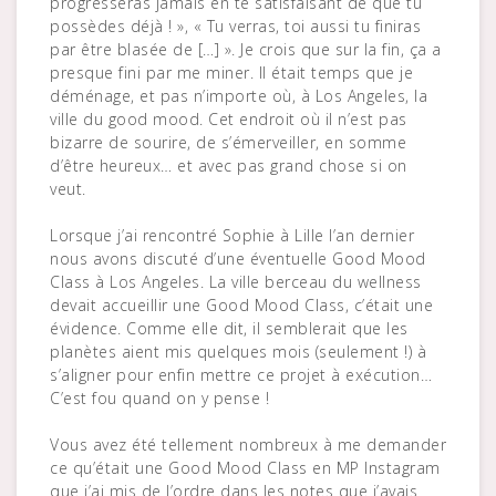
progresseras jamais en te satisfaisant de que tu
possèdes déjà ! », « Tu verras, toi aussi tu finiras
par être blasée de […] ». Je crois que sur la fin, ça a
presque fini par me miner. Il était temps que je
déménage, et pas n’importe où, à Los Angeles, la
ville du good mood. Cet endroit où il n’est pas
bizarre de sourire, de s’émerveiller, en somme
d’être heureux… et avec pas grand chose si on
veut.
Lorsque j’ai rencontré Sophie à Lille l’an dernier
nous avons discuté d’une éventuelle Good Mood
Class à Los Angeles. La ville berceau du wellness
devait accueillir une Good Mood Class, c’était une
évidence. Comme elle dit, il semblerait que les
planètes aient mis quelques mois (seulement !) à
s’aligner pour enfin mettre ce projet à exécution…
C’est fou quand on y pense !
Vous avez été tellement nombreux à me demander
ce qu’était une Good Mood Class en MP Instagram
que j’ai mis de l’ordre dans les notes que j’avais