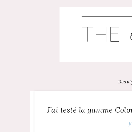
Skip
to
content
Beaut
J’ai testé la gamme Col
f