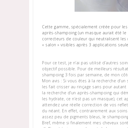
Cette gamme, spécialement créée pour les cheveux blonds, se compose d’un shampoing et d’un
après-shampoing (un masque aurait été le b
correcteurs de couleur qui neutralisent les 
« salon » visibles après 3 applications seul
Pour ce test, je n’ai pas utilisé d’autres so
objectif possible. Pour de meilleurs résul
shampoing 3 fois par semaine, de mon côté j
Mon avis : Si vous êtes à la recherche d’un 
les fait crisser au rinçage sans pour autant
la recherche d’un après-shampoing qui démêl
les hydrate, ce n’est pas un masque), cet 
attendez une réelle correction de vos refle
du néant. En effet, contrairement aux soins 
assez peu de pigments bleus, le shampoing
Bref, même si finalement mes cheveux son