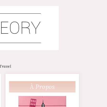
Travel
À Propos