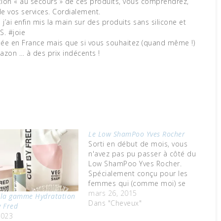
stion « au secours » de ces produits, vous comprendrez,
de vos services. Cordialement.
, j’ai enfin mis la main sur des produits sans silicone et
S. #joie
uée en France mais que si vous souhaitez (quand même !)
mazon … à des prix indécents !
Le Low ShamPoo Yves Rocher
Sorti en début de mois, vous
n'avez pas pu passer à côté du
Low ShamPoo Yves Rocher.
Spécialement conçu pour les
femmes qui (comme moi) se
lavent les cheveux tous les
mars 26, 2015
té la gamme Hydratation
jours, ce shampoing un peu
Dans "Cheveux"
y Fred
particulier n'est agressif ni pour
2023