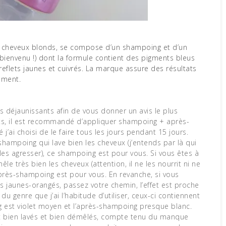
ienvenu !) dont la formule contient des pigments bleus
reflets jaunes et cuivrés. La marque assure des résultats
ement.
ins déjaunissants afin de vous donner un avis le plus
tats, il est recommandé d’appliquer shampoing + après-
’ai choisi de le faire tous les jours pendant 15 jours.
shampoing qui lave bien les cheveux (j’entends par là qui
 les agresser), ce shampoing est pour vous. Si vous êtes à
e très bien les cheveux (attention, il ne les nourrit ni ne
après-shampoing est pour vous. En revanche, si vous
ts jaunes-orangés, passez votre chemin, l’effet est proche
du genre que j’ai l’habitude d’utiliser, ceux-ci contiennent
 est violet moyen et l’après-shampoing presque blanc.
t bien lavés et bien démêlés, compte tenu du manque