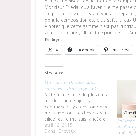
d’efficacité niveau couleur et de la compo
Monsieur Frieda, qu’à l’avenir je me passe 
De plus, et je vais très vite vous en reparler
dont la composition est plus safe, ici aux U
À noter que cette gamme n’est pas distrib
vous la procurer, elle est disponible sur A
Partager:
X
Facebook
Pinterest
Similaire
Ma routine cheveux sans
silicones – Printemps 2015
Suite à la lecture de plusieurs
articles sur le sujet, j'ai
commencé il y a environ deux
mois une routine cheveux sans
silicones. Je me suis lancée en
J’ai tes
me disant que les supprimer
avril 12, 2015
de Cut b
ne pourrait être que bénéfique,
Dans "Cheveux"
août 8, 