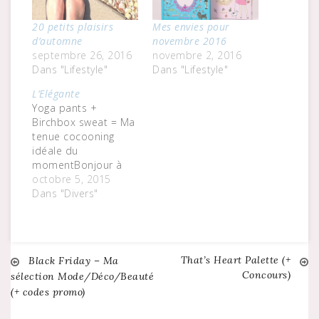
20 petits plaisirs
Mes envies pour
d’automne
novembre 2016
septembre 26, 2016
novembre 2, 2016
Dans "Lifestyle"
Dans "Lifestyle"
L’Elégante
Yoga pants +
Birchbox sweat = Ma
tenue cocooning
idéale du
momentBonjour à
toutes, en ce lundi
octobre 5, 2015
(une fois n'est pas
Dans "Divers"
coutume !) j'ai décidé
de commencer la
semaine avec un
petit look ... tout
That’s Heart Palette (+
Navigation
Black Friday – Ma
simple et hyper
Concours)
sélection Mode/Déco/Beauté
confort à base d'un
(+ codes promo)
pantalon de yoga
de
ultra souple (Zara) et