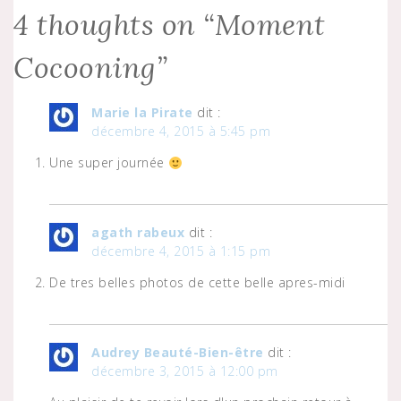
d'un…
l’article
4 thoughts on “
Moment
Cocooning
”
Marie la Pirate
dit :
décembre 4, 2015 à 5:45 pm
Une super journée
agath rabeux
dit :
décembre 4, 2015 à 1:15 pm
De tres belles photos de cette belle apres-midi
Audrey Beauté-Bien-être
dit :
décembre 3, 2015 à 12:00 pm