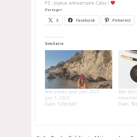
PS : Joyeux anniversaire Cabu !
Partager:
X
Facebook
Pinterest
Similaire
Mes envies pour juin 2023
Mes déce
juin 1, 2023
novembr
Dans "Lifestyle"
Dans "Be