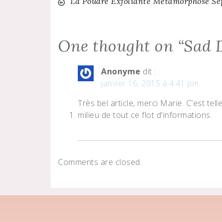
Navigation
La Poudre Exfoliante Métamorphose Se
de
One thought on “
Sad 
l’article
Anonyme
dit :
janvier 16, 2015 à 4:41 pm
Très bel article, merci Marie. C'est te
milieu de tout ce flot d'informations.
Comments are closed.