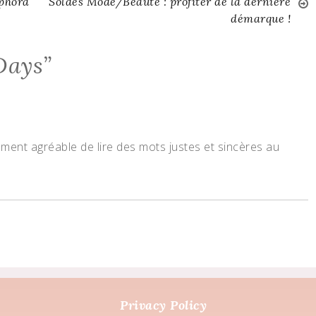
phora
Soldes Mode/Beauté : profiter de la dernière
démarque !
Days
”
llement agréable de lire des mots justes et sincères au
Privacy Policy