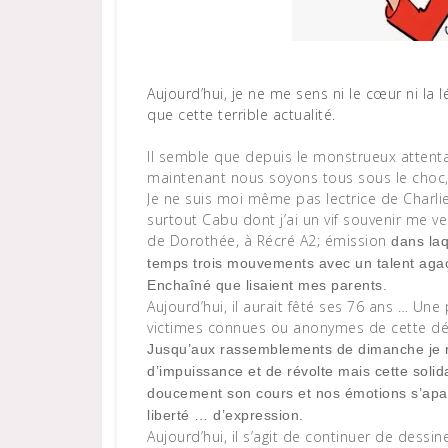
Aujourd’hui, je ne me sens ni le cœur ni la légitimité d’écrire ou de publier un article sur autre chose
que cette terrible actualité.
Il semble que depuis le monstrueux attent
maintenant nous soyons tous sous le cho
Je ne suis moi même pas lectrice de Charli
surtout Cabu dont j’ai un vif souvenir me v
de Dorothée, à Récré A2; émission
dans laqu
temps trois mouvements
avec un talent aga
Enchaîné que lisaient mes parents.
Aujourd’hui, il aurait fêté ses 76 ans … Un
victimes connues ou anonymes de cette dés
Jusqu’aux rassemblements de dimanche je re
d’impuissance et de révolte mais cette solid
doucement son cours et nos émotions s’apaisen
liberté … d’expression.
Aujourd’hui, il s’agit de continuer de dessi