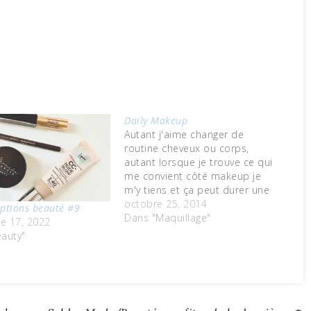
Daily Makeup
Autant j'aime changer de
routine cheveux ou corps,
autant lorsque je trouve ce qui
me convient côté makeup je
m'y tiens et ça peut durer une
éternité avant que je ne me
octobre 25, 2014
ptions beauté #9
lasse et passe à autre
Dans "Maquillage"
e 17, 2022
chose.Voici donc ici des
auty"
produits qui ont fait leurs
preuves mais aussi quelques…