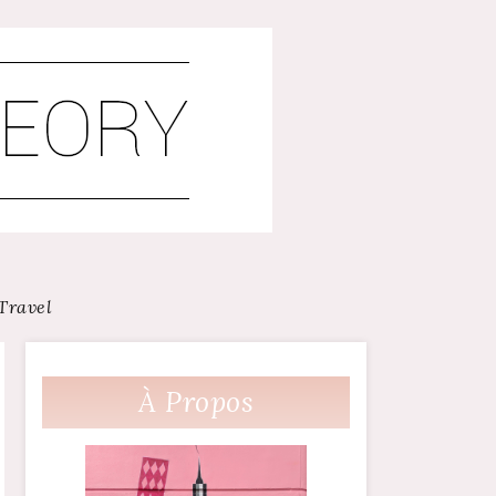
Travel
À Propos