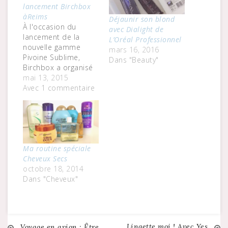
lancement Birchbox
àReims
Déjaunir son blond
À l'occasion du
avec Dialight de
lancement de la
L’Oréal Professionnel
nouvelle gamme
mars 16, 2016
Pivoine Sublime,
Dans "Beauty"
Birchbox a organisé
avant les vacances
mai 13, 2015
une soirée shopping
Avec 1 commentaire
privé à la boutique
L'Occitane de
Reims.Entre un verre
de cidre et la
dégustation de
Ma routine spéciale
délicieux cookies
Cheveux Secs
caramel et M&M's La
octobre 18, 2014
Fabrique, des
Dans "Cheveux"
ateliers beauté sont
proposés. Massage
des mains et…
Lingette moi ! Avec Yes
Voyage en avion : Être