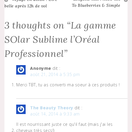
Navigation
To Blueberries & Simple
belle après 12h de vol
de
3 thoughts on “
La gamme
l’article
SOlar Sublime l’Oréal
Professionnel
”
Anonyme
dit :
août 21, 2014 à 5:35 pm
Merci TBT, tu as converti ma soeur à ces produits !
The Beauty Theory
dit :
août 14, 2014 à 9:33 am
Il est nourrissant juste ce qu'il faut (mais j'ai les
cheveux très secs!)